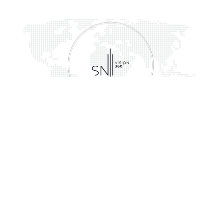
SERVICIOS PROFESIONALES
Solo Negocios ofrece servicios profesionales con
un enfoque multidisciplinario en una visión 360°.
Con dichos servicios se brinda un
acompañamiento al cliente para implantar un
sistema que les brinde certeza de donde se
encuentra y hacia dónde quieren llevar su